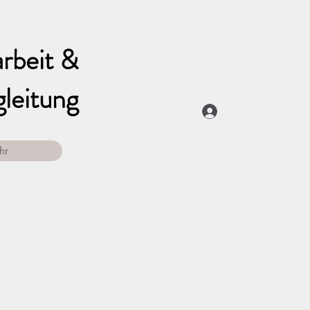
rbeit &
leitung
Anmelden
hr